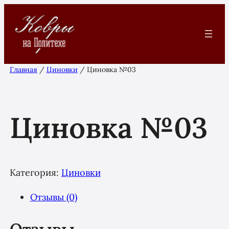
Перейти
к
содержимому
Главная
/
Циновки
/ Циновка №03
Циновка №03
Категория:
Циновки
Отзывы (0)