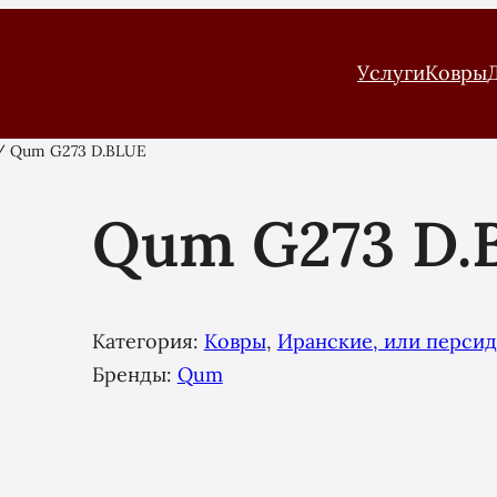
Услуги
Ковры
 Qum G273 D.BLUE
Qum G273 D.
Категория:
Ковры
, 
Иранские, или персид
Бренды:
Qum