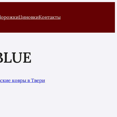
Дорожки
Циновки
Контакты
BLUE
ские ковры в Твери