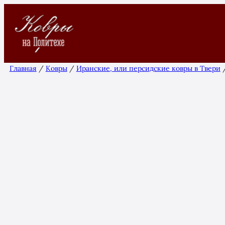
Перейти
к
содержимому
Главная
/
Ковры
/
Иранские, или персидские ковры в Твери
/