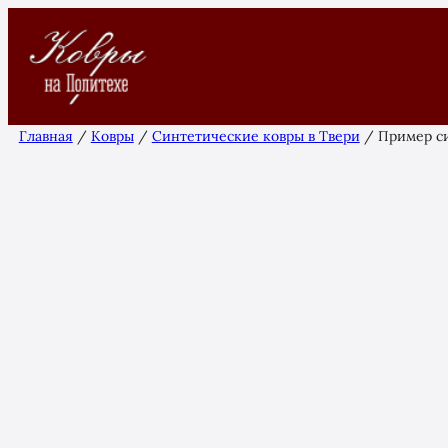
Перейти
к
содержимому
Главная
/
Ковры
/
Синтетические ковры в Твери
/ Пример си