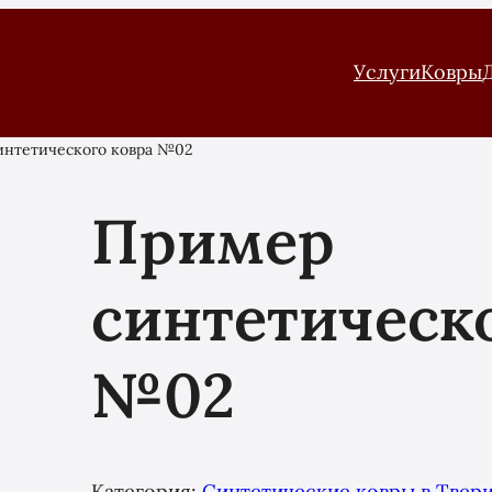
Услуги
Ковры
нтетического ковра №02
Пример
синтетическ
№02
Категория:
Синтетические ковры в Твер