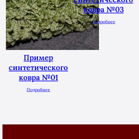
ковра №03
Подробнее
Пример
синтетического
ковра №01
Подробнее