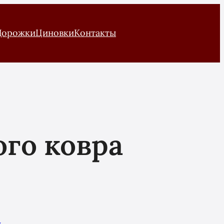
Дорожки
Циновки
Контакты
ого ковра
и