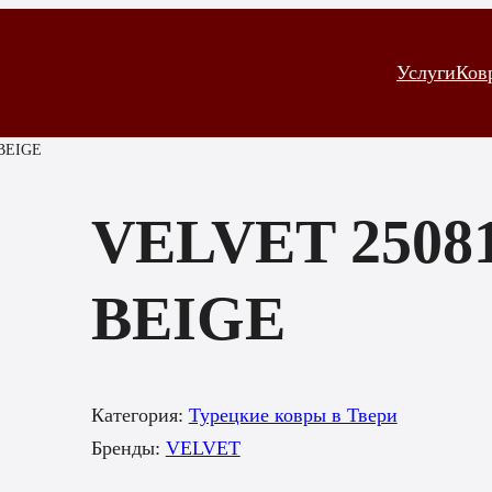
Услуги
Ков
BEIGE
VELVET 2508
BEIGE
Категория:
Турецкие ковры в Твери
Бренды:
VELVET