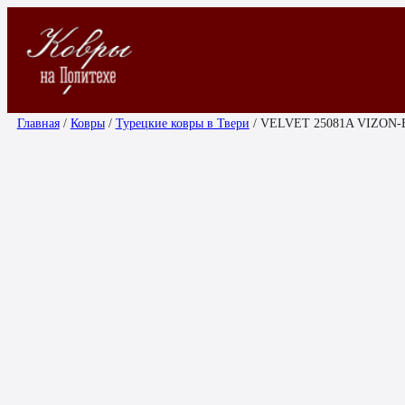
Перейти
к
содержимому
Главная
/
Ковры
/
Турецкие ковры в Твери
/ VELVET 25081A VIZON-