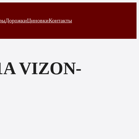
ры
Дорожки
Циновки
Контакты
1A VIZON-